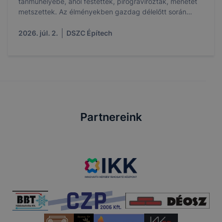
tanműhelyébe, ahol festettek, pirogravíroztak, menetet
metszettek. Az élményekben gazdag délelőtt során
megismerkedtek az épületgépészet, építőipar, fa- és
bútoripar, valamint a kreatívipar szakmáival.
2026. júl. 2.
DSZC Építech
Partnereink