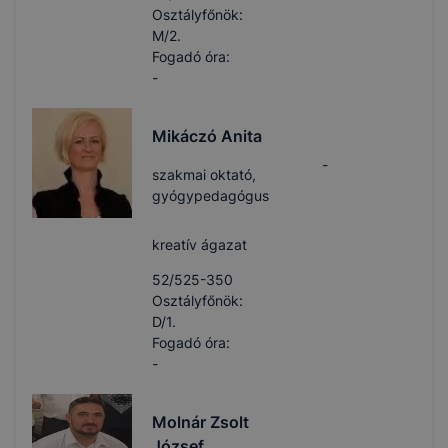
Osztályfőnök:
M/2.
Fogadó óra:
-
Mikáczó Anita
-
szakmai oktató,
gyógypedagógus
kreatív ágazat
52/525-350
Osztályfőnök:
D/1.
Fogadó óra:
-
Molnár Zsolt
József