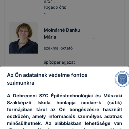
9/S/1.
Fogadó óra:
-
Molnárné Danku
Mária
-
szakmai oktató
építőipar ágazat
52/525-350
Az Ön adatainak védelme fontos
Osztályfőnök:
számunkra
1/9/2.
Fogadó óra:
A Debreceni SZC Építéstechnológiai és Műszaki
-
Szakképző Iskola honlapja cookie-k (sütik)
formájában tárol az Ön böngészésre használt
Nagy Péter
eszközén, amely információk személyes adatnak
-
minősülhetnek. Az alábbiakban lehetősége van
szakmai oktató