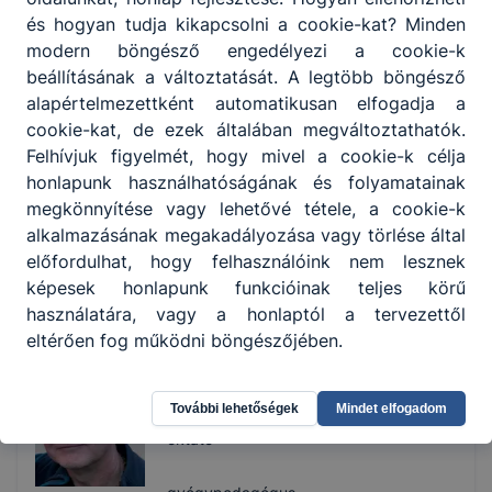
-
és hogyan tudja kikapcsolni a cookie-kat? Minden
modern böngésző engedélyezi a cookie-k
beállításának a változtatását. A legtöbb böngésző
Nagyné Szűcs
alapértelmezettként automatikusan elfogadja a
Hella
-
cookie-kat, de ezek általában megváltoztathatók.
szakmai oktató
Felhívjuk figyelmét, hogy mivel a cookie-k célja
honlapunk használhatóságának és folyamatainak
kreatív ágazat
megkönnyítése vagy lehetővé tétele, a cookie-k
alkalmazásának megakadályozása vagy törlése által
52/525-350
előfordulhat, hogy felhasználóink nem lesznek
Osztályfőnök:
képesek honlapunk funkcióinak teljes körű
9/S/2.
Fogadó óra:
használatára, vagy a honlaptól a tervezettől
-
eltérően fog működni böngészőjében.
Nawrocki Ádám
További lehetőségek
Mindet elfogadom
-
oktató