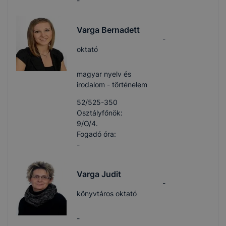
-
Varga Bernadett
-
oktató
magyar nyelv és
irodalom - történelem
52/525-350
Osztályfőnök:
9/O/4.
Fogadó óra:
-
Varga Judit
-
könyvtáros oktató
-