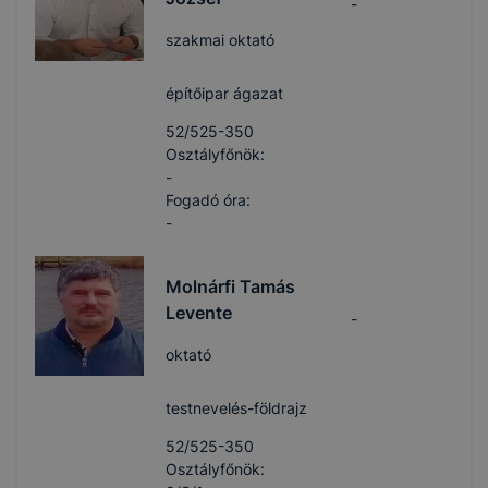
-
szakmai oktató
építőipar ágazat
52/525-350
Osztályfőnök:
-
Fogadó óra:
-
Molnárfi Tamás
Levente
-
oktató
testnevelés-földrajz
52/525-350
Osztályfőnök: