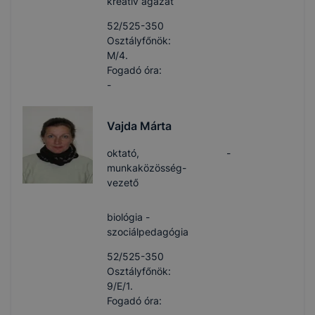
kreatív ágazat
52/525-350
Osztályfőnök:
M/4.
Fogadó óra:
-
Vajda Márta
oktató,
-
munkaközösség-
vezető
biológia -
szociálpedagógia
52/525-350
Osztályfőnök:
9/E/1.
Fogadó óra: