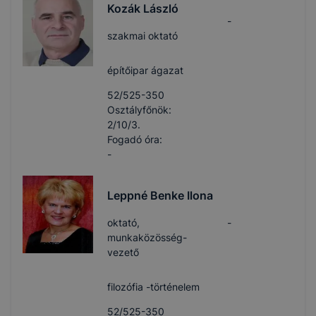
Kozák László
-
szakmai oktató
építőipar ágazat
52/525-350
Osztályfőnök:
2/10/3.
Fogadó óra:
-
Leppné Benke Ilona
oktató,
-
munkaközösség-
vezető
filozófia -történelem
52/525-350