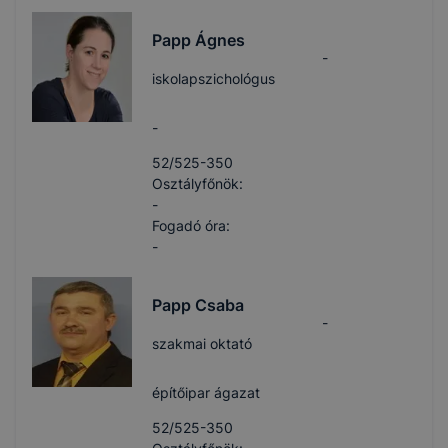
Papp Ágnes
-
iskolapszichológus
-
52/525-350
Osztályfőnök:
-
Fogadó óra:
-
Papp Csaba
-
szakmai oktató
építőipar ágazat
52/525-350