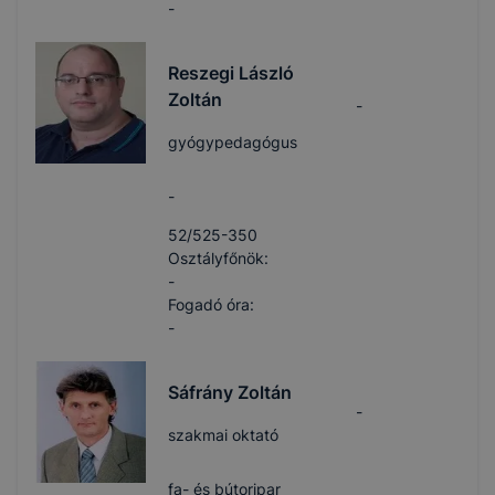
-
Reszegi László
Zoltán
-
gyógypedagógus
-
52/525-350
Osztályfőnök:
-
Fogadó óra:
-
Sáfrány Zoltán
-
szakmai oktató
fa- és bútoripar