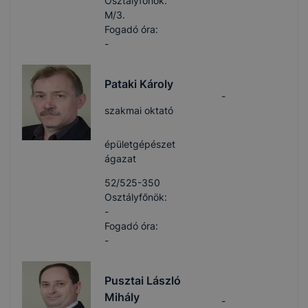
Osztályfőnök:
M/3.
Fogadó óra:
-
Pataki Károly
-
szakmai oktató
épületgépészet
ágazat
52/525-350
Osztályfőnök:
-
Fogadó óra:
-
Pusztai László
Mihály
-