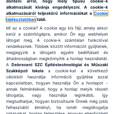
dönteni arról, hogy mely típusú cookie-k
alkalmazását kívánja engedélyezni. A cookie-k
fa- és bútoripar
alkalmazásáról teljeskörű információkat a
Cookie
ágazat
tájékoztatóban
talál.
52/525-350
Mi az a cookie? A cookie egy kis fájl, amely akkor
Osztályfőnök:
-
kerül a számítógépre, amikor Ön egy webhelyet
Fogadó óra:
látogat meg. A cookie-k számtalan funkcióval
-
rendelkeznek. Többek között információt gyűjtenek,
megjegyzik a látogató egyéni beállításait és
általánosságban megkönnyítik a honlap használatát.
Nagyné Beke
A
Debreceni SZC Építéstechnológiai és
Műszaki
Vitória
-
Szakképző Iskola
a cookie-kat a következő
oktató
célokból használja: információ gyűjtése azzal
kapcsolatban, hogyan használja Ön a honlapot -
testnevelés
annak felmérésével, hogy a honlap melyik részeit
látogatja, vagy használja leginkább, így
52/525-350
megtudhatjuk, hogyan biztosítsunk Önnek még jobb
Osztályfőnök:
-
felhasználói élményt, ha ismét meglátogatja
Fogadó óra:
oldalunkat, honlap fejlesztése. Hogyan ellenőrizheti