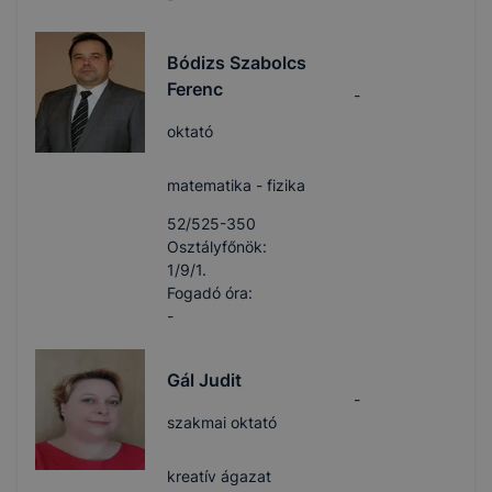
Bódizs Szabolcs
Ferenc
-
oktató
matematika - fizika
52/525-350
Osztályfőnök:
1/9/1.
Fogadó óra:
-
Gál Judit
-
szakmai oktató
kreatív ágazat