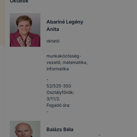
Oktatók
Abariné Legény
Anita
oktató
munkaközösség-
vezető, matematika,
informatika
-
52/525-350
Osztályfőnök:
3/11/2.
Fogadó óra:
-
Balázs Béla
-