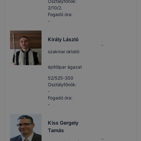
Osztályfőnök:
2/10/2.
Fogadó óra:
-
Király László
-
szakmai oktató
építőipar ágazat
52/525-350
Osztályfőnök:
-
Fogadó óra:
-
Kiss Gergely
Tamás
-