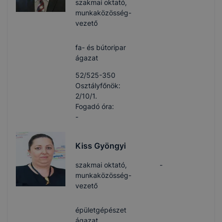
szakmai oktató,
munkaközösség-
vezető
fa- és bútoripar
ágazat
52/525-350
Osztályfőnök:
2/10/1.
Fogadó óra:
-
Kiss Gyöngyi
szakmai oktató,
-
munkaközösség-
vezető
épületgépészet
ágazat