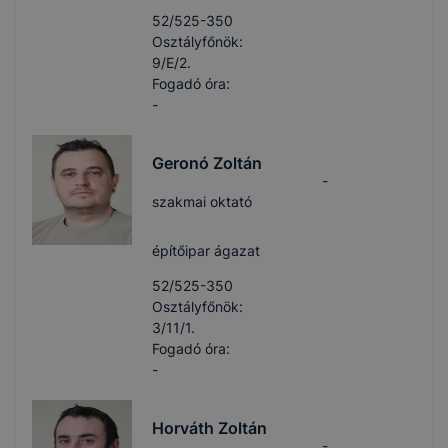
52/525-350
Osztályfőnök:
9/E/2.
Fogadó óra:
-
Geronó Zoltán
-
szakmai oktató
építőipar ágazat
52/525-350
Osztályfőnök:
3/11/1.
Fogadó óra:
-
Horváth Zoltán
-