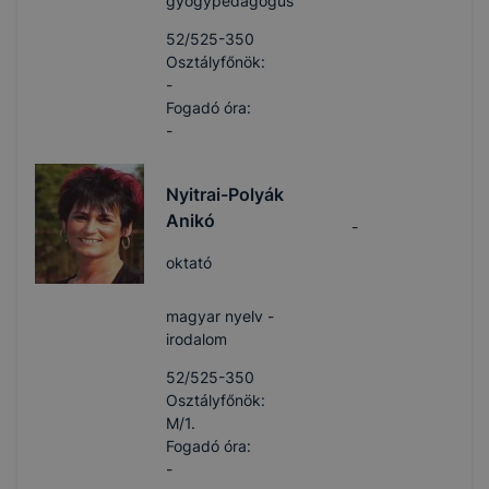
gyógypedagógus
52/525-350
Osztályfőnök:
-
Fogadó óra:
-
Nyitrai-Polyák
Anikó
-
oktató
magyar nyelv -
irodalom
52/525-350
Osztályfőnök:
M/1.
Fogadó óra:
-