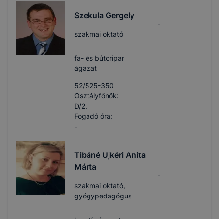
Szekula Gergely
-
szakmai oktató
fa- és bútoripar
ágazat
52/525-350
Osztályfőnök:
D/2.
Fogadó óra:
-
Tibáné Ujkéri Anita
Márta
-
szakmai oktató,
gyógypedagógus