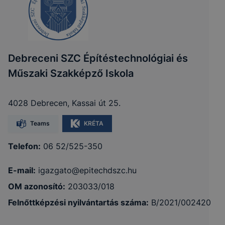
Debreceni SZC Építéstechnológiai és
Műszaki Szakképző Iskola
4028 Debrecen, Kassai út 25.
Teams
KRÉTA
Telefon:
06 52/525-350
E-mail:
igazgato@epitechdszc.hu
OM azonosító:
203033/018
Felnőttképzési nyilvántartás száma:
B/2021/002420