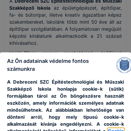
A
Debreceni SZC Építéstechnológiai és Műszaki
Szakképző Iskola
az épületgépészet, építőipar,
fa- és bútoripar, illetve kreatív ágazatban képez
szakembereket. Iskolánk több mint 50 éve áll az
építőipar szolgálatában. A folyamatosan megújuló
képzési kínálatunk alkalmazkodik a 21. század
kihívásaihoz.
Hajdú-Bihar megye meghatározó építőipari
szakképző intézményeként az alapozó képzést
Az Ön adatainak védelme fontos
saját tanműhelyeinkben valósítjuk meg, kiváló
számunkra
oktatók irányításával. Az ágazati alapvizsgát
követően lehetőség nyílik a versenyszférában
A Debreceni SZC Építéstechnológiai és Műszaki
működő vállalkozásoknál bekapcsolódni duális
Szakképző Iskola honlapja cookie-k (sütik)
képzésbe.
formájában tárol az Ön böngészésre használt
eszközén, amely információk személyes adatnak
A sokszínűséget nem csak a szakmák sokasága,
minősülhetnek. Az alábbiakban lehetősége van
hanem a szakiskolai képzés és a szakképzést
dönteni arról, hogy mely típusú cookie-k
előkészítő évfolyamok - az orientációs fejlesztő
alkalmazását kívánja engedélyezni. A cookie-k
évfolyam és a Dobbantó Program, illetve a