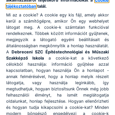
alkalmazásáról teljeskörű információkat a
Cookie
Műhelyiskolai képzés, - valamint a felnőttek
tájékoztatóban
talál.
szakmai oktatása biztosítja.
Mi az a cookie? A cookie egy kis fájl, amely akkor
Küldetésünknek tekintjük a sajátos nevelési
kerül a számítógépre, amikor Ön egy webhelyet
igényű, enyhe fokban értelmi fogyatékos tanulók
látogat meg. A cookie-k számtalan funkcióval
szakmához vagy részszakképesítéshez juttatását.
rendelkeznek. Többek között információt gyűjtenek,
Akkreditált Kiváló Tehetségpontként diákjaink
megjegyzik a látogató egyéni beállításait és
évről évre eredményesen szerepelnek az
általánosságban megkönnyítik a honlap használatát.
országos szintű szakmai versenyeken, az
A
Debreceni SZC Építéstechnológiai és
Műszaki
iskolánkban oktatott ágazatok szakmáiban. Ilyen
Szakképző Iskola
a cookie-kat a következő
a Szakma Kiváló Tanulója Verseny, vagy az
célokból használja: információ gyűjtése azzal
Euroskills.
kapcsolatban, hogyan használja Ön a honlapot -
annak felmérésével, hogy a honlap melyik részeit
Évek óta részt veszünk a Microsoft Innovatív
látogatja, vagy használja leginkább, így
Iskolák programban, a fejlesztő munka
megtudhatjuk, hogyan biztosítsunk Önnek még jobb
eredményeként a 2020/21-es tanév végén
felhasználói élményt, ha ismét meglátogatja
elnyertük a
Microsoft Showcase School
címet.
oldalunkat, honlap fejlesztése. Hogyan ellenőrizheti
és hogyan tudja kikapcsolni a cookie-kat? Minden
modern böngésző engedélyezi a cookie-k