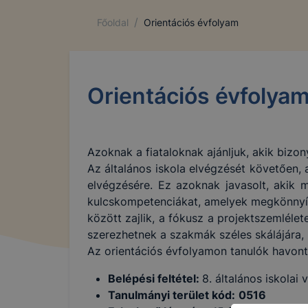
/
Főoldal
Orientációs évfolyam
Orientációs évfolya
Azoknak a fiataloknak ajánljuk, akik bizo
Az általános iskola elvégzését követően,
elvégzésére. Ez azoknak javasolt, akik 
kulcskompetenciákat, amelyek megkönnyít
között zajlik, a fókusz a projektszemlélet
szerezhetnek a szakmák széles skálájára,
Az orientációs évfolyamon tanulók havont
Belépési feltétel:
8. általános iskolai
Tanulmányi terület kód:
0516