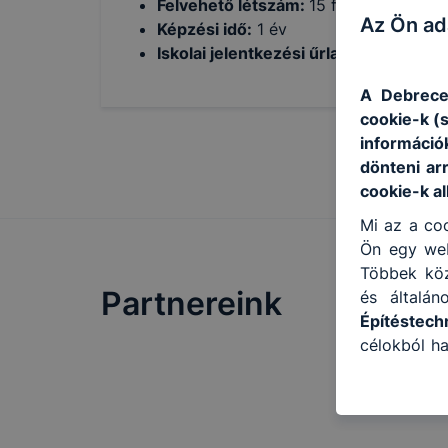
Felvehető létszám:
15 fő
Az Ön ad
Képzési idő:
1 év
Iskolai jelentkezési űrlap
itt
letölthető
A Debrecen
cookie-k (
információ
dönteni ar
cookie-k a
Mi az a coo
Ön egy web
Többek közö
Partnereink
és általá
Építéstech
célokból ha
a honlapot
használja 
felhasznál
Hogyan ell