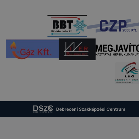
ngedélyezi a cookie-k beállításának a változtatását
lapértelmezettként automatikusan elfogadja a cookie-k
megváltoztathatók. Felhívjuk figyelmét, hogy mivel a coo
használhatóságának és folyamatainak megkönnyítése va
 cookie-k alkalmazásának megakadályozása vagy tör
at, hogy felhasználóink nem lesznek képesek honlapunk 
ű használatára, vagy a honlaptól a tervezettől eltérően 
ben.
Debreceni Szakképzési Centrum