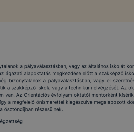
m
nytalanok a pályaválasztásban, vagy az általános iskolát ko
 az ágazati alapoktatás megkezdése előtt a szakképző isk
még bizonytalanok a pályaválasztásban, vagy el szeretnék
ik a szakképző iskola vagy a technikum elvégzését. Az o
en van. Az Orientációs évfolyam oktatói mentorként kísérik
 így a megfelelő önismerettel kiegészülve megalapozott dö
a ösztöndíjban részesülnek.
 végzettség