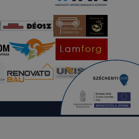
. A legtöbb
at, de ezek
kie-k célja
gy lehetővé
lése által
funkcióinak
fog működni