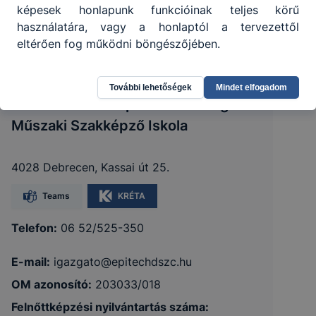
képesek honlapunk funkcióinak teljes körű
használatára, vagy a honlaptól a tervezettől
eltérően fog működni böngészőjében.
További lehetőségek
Mindet elfogadom
Debreceni SZC Építéstechnológiai és
Műszaki Szakképző Iskola
4028 Debrecen, Kassai út 25.
Teams
KRÉTA
Telefon:
06 52/525-350
E-mail:
igazgato@epitechdszc.hu
OM azonosító:
203033/018
Felnőttképzési nyilvántartás száma: