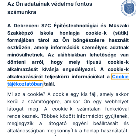
Az Ön adatainak védelme fontos
Munkaterv
számunkra
Tekintse meg intézményünk Munkatervét.
A Debreceni SZC Építéstechnológiai és Műszaki
Szakképző Iskola honlapja cookie-k (sütik)
Megnézem
formájában tárol az Ön böngészésre használt
eszközén, amely információk személyes adatnak
minősülhetnek. Az alábbiakban lehetősége van
dönteni arról, hogy mely típusú cookie-k
alkalmazását kívánja engedélyezni. A cookie-k
alkalmazásáról teljeskörű információkat a
Cookie
tájékoztatóban
talál.
Partnereink
Mi az a cookie? A cookie egy kis fájl, amely akkor
kerül a számítógépre, amikor Ön egy webhelyet
látogat meg. A cookie-k számtalan funkcióval
rendelkeznek. Többek között információt gyűjtenek,
megjegyzik a látogató egyéni beállításait és
általánosságban megkönnyítik a honlap használatát.