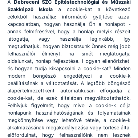
A
Debreceni SZC Építéstechnológiai és
Műszaki
Szakképző Iskola
a cookie-kat a következő
célokból használja: információ gyűjtése azzal
kapcsolatban, hogyan használja Ön a honlapot -
annak felmérésével, hogy a honlap melyik részeit
látogatja, vagy használja leginkább, így
megtudhatjuk, hogyan biztosítsunk Önnek még jobb
felhasználói élményt, ha ismét meglátogatja
oldalunkat, honlap fejlesztése. Hogyan ellenőrizheti
és hogyan tudja kikapcsolni a cookie-kat? Minden
modern böngésző engedélyezi a cookie-k
beállításának a változtatását. A legtöbb böngésző
alapértelmezettként automatikusan elfogadja a
cookie-kat, de ezek általában megváltoztathatók.
Felhívjuk figyelmét, hogy mivel a cookie-k célja
honlapunk használhatóságának és folyamatainak
megkönnyítése vagy lehetővé tétele, a cookie-k
alkalmazásának megakadályozása vagy törlése által
előfordulhat, hogy felhasználóink nem lesznek